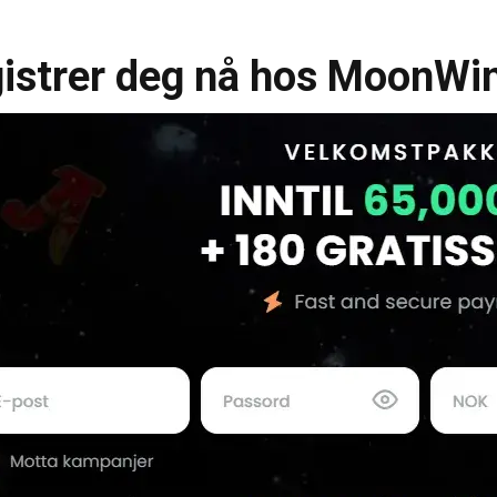
istrer deg nå hos MoonWi