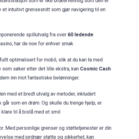
illdestinasjon som er like brukervennlig som den er
et intuitivt grensesnitt som gjør navigering til en
mponerende spillutvalg fra over
60 ledende
 casino, har de noe for enhver smak.
ullt optimalisert for mobil, slik at du kan ta med
som søker etter det lille ekstra, kan
Cosmic Cash
dem inn mot fantastiske belønninger.
en med et bredt utvalg av metoder, inkludert
ak går som en drøm. Og skulle du trenge hjelp, er
klare til å bistå med et smil.
or. Med personlige grenser og støttetjenester er din
plevelse med jordnær støtte og sikkerhet, kan