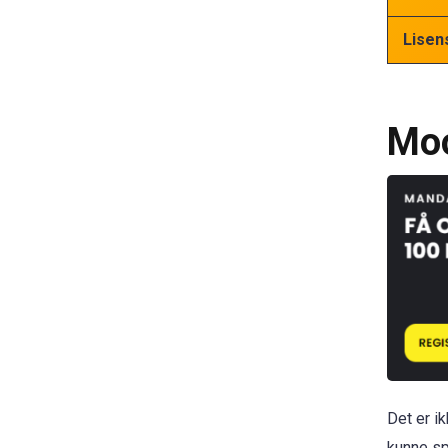
Lisen
Moo
Det er ik
kunne sp