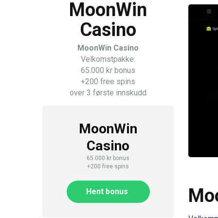
MoonWin
Casino
MoonWin Casino
Velkomstpakke:
65.000 kr bonus
+200 free spins
over 3 første innskudd
MoonWin
Casino
65.000 kr bonus
+200 free spins
Moo
Hent bonus