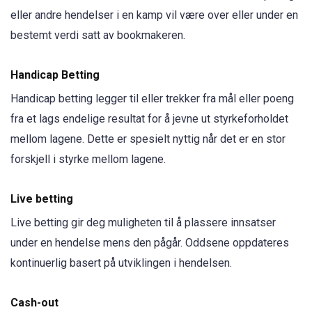
eller andre hendelser i en kamp vil være over eller under en
bestemt verdi satt av bookmakeren.
Handicap Betting
Handicap betting legger til eller trekker fra mål eller poeng
fra et lags endelige resultat for å jevne ut styrkeforholdet
mellom lagene. Dette er spesielt nyttig når det er en stor
forskjell i styrke mellom lagene.
Live betting
Live betting gir deg muligheten til å plassere innsatser
under en hendelse mens den pågår. Oddsene oppdateres
kontinuerlig basert på utviklingen i hendelsen.
Cash-out