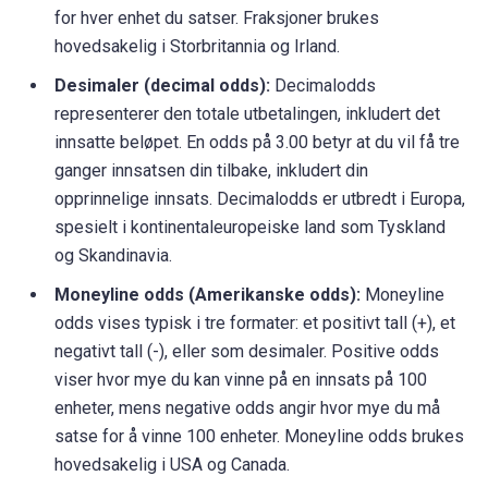
for hver enhet du satser. Fraksjoner brukes
hovedsakelig i Storbritannia og Irland.
Desimaler (decimal odds):
Decimalodds
representerer den totale utbetalingen, inkludert det
innsatte beløpet. En odds på 3.00 betyr at du vil få tre
ganger innsatsen din tilbake, inkludert din
opprinnelige innsats. Decimalodds er utbredt i Europa,
spesielt i kontinentaleuropeiske land som Tyskland
og Skandinavia.
Moneyline odds (Amerikanske odds):
Moneyline
odds vises typisk i tre formater: et positivt tall (+), et
negativt tall (-), eller som desimaler. Positive odds
viser hvor mye du kan vinne på en innsats på 100
enheter, mens negative odds angir hvor mye du må
satse for å vinne 100 enheter. Moneyline odds brukes
hovedsakelig i USA og Canada.