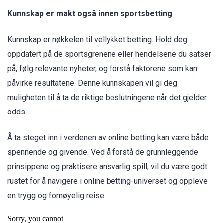
Kunnskap er makt også innen sportsbetting
Kunnskap er nøkkelen til vellykket betting. Hold deg
oppdatert på de sportsgrenene eller hendelsene du satser
på, følg relevante nyheter, og forstå faktorene som kan
påvirke resultatene. Denne kunnskapen vil gi deg
muligheten til å ta de riktige beslutningene når det gjelder
odds.
Å ta steget inn i verdenen av online betting kan være både
spennende og givende. Ved å forstå de grunnleggende
prinsippene og praktisere ansvarlig spill, vil du være godt
rustet for å navigere i online betting-universet og oppleve
en trygg og fornøyelig reise.