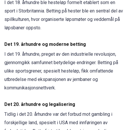
I det 18. århundre ble hesteløp formelt etablert som en
sport i Storbritannia. Betting på hester ble en sentral del av
spillkulturen, hvor organiserte løpsmøter og veddemål på
løpsbaner oppsto.
Det 19. århundre og moderne betting
I det 19. århundre, preget av den industrielle revolusjon,
gjennomgikk samfunnet betydelige endringer. Betting på
ulike sportsgrener, spesielt hesteløp, fikk omfattende
utbredelse med ekspansjonen av jernbaner og
kommunikasjonsnettverk.
Det 20. århundre og legalisering
Tidlig i det 20. århundre var det forbud mot gambling i
forskjellige land, spesielt i USA med innføringen av