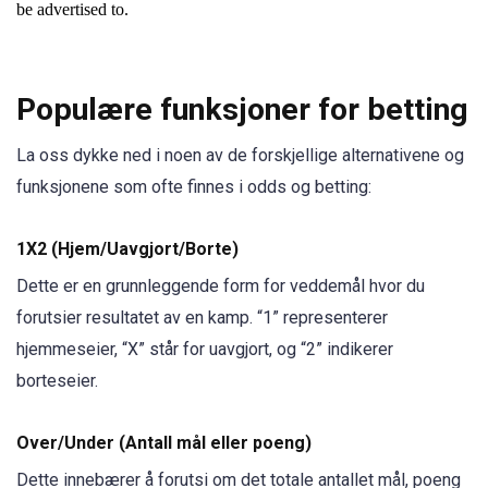
Populære funksjoner for betting
La oss dykke ned i noen av de forskjellige alternativene og
funksjonene som ofte finnes i odds og betting:
1X2 (Hjem/Uavgjort/
Borte
)
Dette er en grunnleggende form for veddemål hvor du
forutsier resultatet av en kamp. “1” representerer
hjemmeseier, “X” står for uavgjort, og “2” indikerer
borteseier.
Over/Under (Antall mål eller poeng)
Dette innebærer å forutsi om det totale antallet mål, poeng