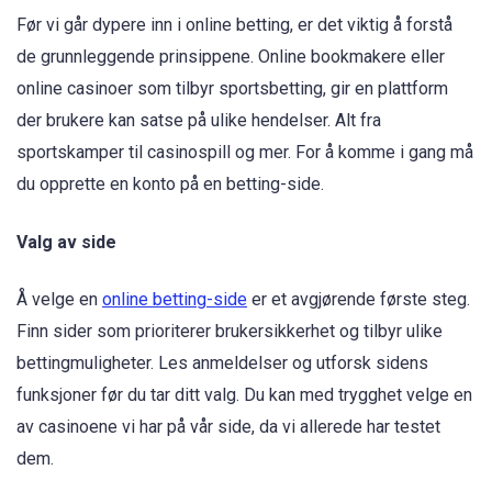
Før vi går dypere inn i online betting, er det viktig å forstå
de grunnleggende prinsippene. Online bookmakere eller
online casinoer som tilbyr sportsbetting, gir en plattform
der brukere kan satse på ulike hendelser. Alt fra
sportskamper til casinospill og mer. For å komme i gang må
du opprette en konto på en betting-side.
Valg av side
Å velge en
online betting-side
er et avgjørende første steg.
Finn sider som prioriterer brukersikkerhet og tilbyr ulike
bettingmuligheter. Les anmeldelser og utforsk sidens
funksjoner før du tar ditt valg. Du kan med trygghet velge en
av casinoene vi har på vår side, da vi allerede har testet
dem.