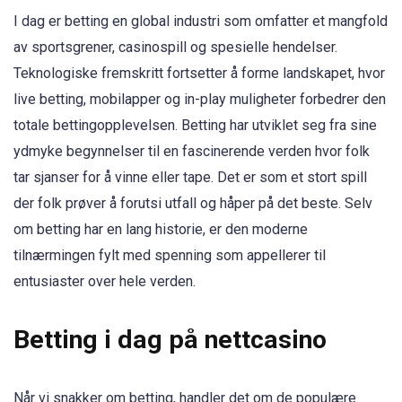
I dag er betting en global industri som omfatter et mangfold
av sportsgrener, casinospill og spesielle hendelser.
Teknologiske fremskritt fortsetter å forme landskapet, hvor
live betting, mobilapper og in-play muligheter forbedrer den
totale bettingopplevelsen. Betting har utviklet seg fra sine
ydmyke begynnelser til en fascinerende verden hvor folk
tar sjanser for å vinne eller tape. Det er som et stort spill
der folk prøver å forutsi utfall og håper på det beste. Selv
om betting har en lang historie, er den moderne
tilnærmingen fylt med spenning som appellerer til
entusiaster over hele verden.
Betting i dag på nettcasino
Når vi snakker om betting, handler det om de populære