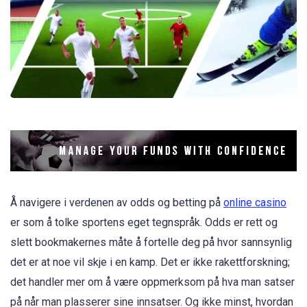
Å navigere i verdenen av odds og betting på
online casino
er som å tolke sportens eget tegnspråk. Odds er rett og
slett bookmakernes måte å fortelle deg på hvor sannsynlig
det er at noe vil skje i en kamp. Det er ikke rakettforskning;
det handler mer om å være oppmerksom på hva man satser
på når man plasserer sine innsatser. Og ikke minst, hvordan