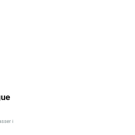
gue
asser i