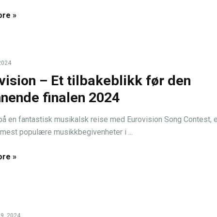
re »
2024
vision – Et tilbakeblikk før den
nende finalen 2024
på en fantastisk musikalsk reise med Eurovision Song Contest, 
mest populære musikkbegivenheter i ...
re »
29, 2024