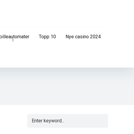
pilleautomater
Topp 10
Nye casino 2024