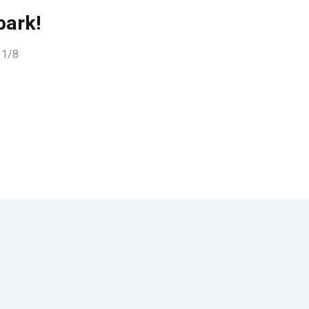
park!
 1/8