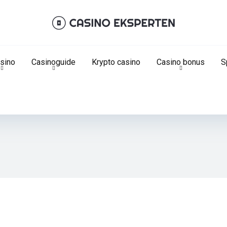
sino
Casinoguide
Krypto casino
Casino bonus
S