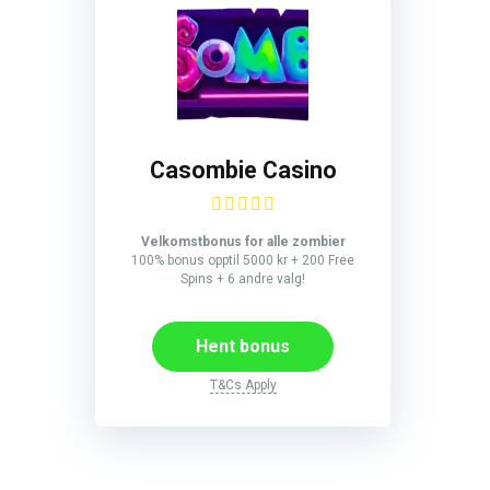
Casombie Casino
Velkomstbonus for alle zombier
100% bonus opptil 5000 kr + 200 Free
Spins + 6 andre valg!
Hent bonus
T&Cs Apply