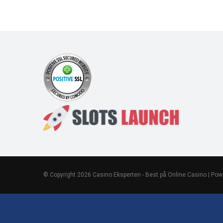
© Copyright 2026 Casino Eksperten - Best på Online Casino | Po