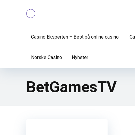
Casino Eksperten – Best på online casino
Ca
Norske Casino
Nyheter
BetGamesTV