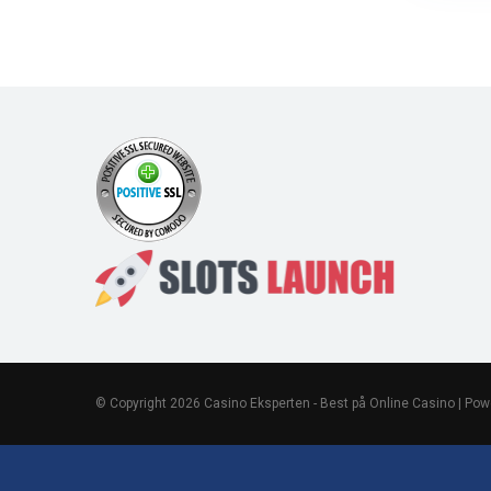
© Copyright 2026 Casino Eksperten - Best på Online Casino | Po