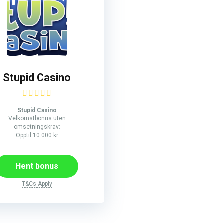
Stupid Casino
Stupid Casino
Velkomstbonus uten
omsetningskrav:
Opptil 10.000 kr
Hent bonus
T&Cs Apply