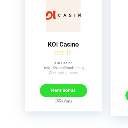
KOI Casino
KOI Casino
Hent 15% cashback daglig
Vinn med ett spinn
Hent bonus
T&Cs Apply