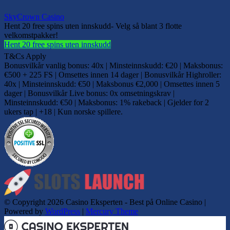
SkyCrown Casino
Hent 20 free spins uten innskudd- Velg så blant 3 flotte
velkomstpakker!
Hent 20 free spins uten innskudd
T&Cs Apply
Bonusvilkår vanlig bonus: 40x | Minsteinnskudd: €20 | Maksbonus:
€500 + 225 FS | Omsettes innen 14 dager | Bonusvilkår Highroller:
40x | Minsteinnskudd: €50 | Maksbonus €2,000 | Omsettes innen 5
dager | Bonusvilkår Live bonus: 0x omsetningskrav |
Minsteinnskudd: €50 | Maksbonus: 1% rakeback | Gjelder for 2
ukers tap | +18 | Kun norske spillere.
© Copyright 2026 Casino Eksperten - Best på Online Casino |
Powered by
WordPress
|
Mercury Theme