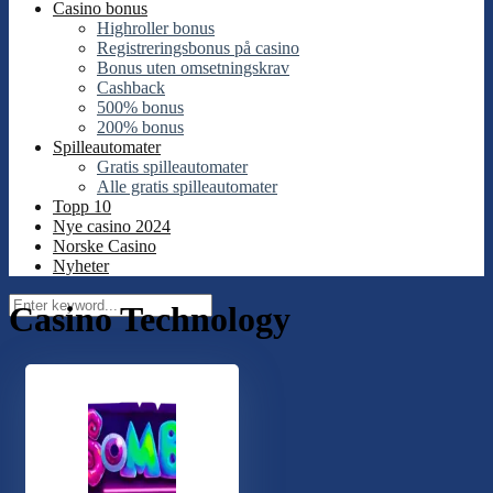
Casino bonus
Highroller bonus
Registreringsbonus på casino
Bonus uten omsetningskrav
Cashback
500% bonus
200% bonus
Spilleautomater
Gratis spilleautomater
Alle gratis spilleautomater
Topp 10
Nye casino 2024
Norske Casino
Nyheter
Casino Technology